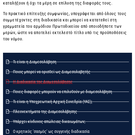
καταλήξουν ή όχι τα μέρη σε επίλυση της διαφοράς τους.
Το πρακτικό επίτευξης συμφωνίας, υπογράφεται από όλους τους
συμμετέχοντες στη διαδικασία και μπορεί να κατατεθεί στη
γραμματεία του αρμόδιου Πρωτοδικείου από οποιοδήποτε των
μερών, ώστε να αποτελεί εκτελεστό τίτλο υπό τις προϋποθέσεις
του νόμου.
Τι είναι η Διαμεσολάβηση
Ποιος μπορεί να ορισθεί ως Διαμεσολαβητής
Η Διαδικασία της Διαμεσολάβησης
Ποιες διαφορές μπορούν να επιλυθούν με διαμεσολάβηση
Τι είναι η Υποχρεωτική Αρχική Συνεδρία (ΥΑΣ);
Πλεονεκτήματα της Διαμεσολάβησης
Υπάρχει κίνδυνος απώλειας δικαιωμάτων;
Ο κρητικός ’σασμός’ ως συγγενής διαδικασία