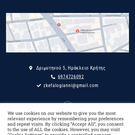
Δριμυτηνού 5, Ηράκλειο Κρήτης
6974726092
zkefalogianni@gmail.com
We use cookies on our website to give you the most
relevant experience by remembering your preferences
and repeat visits. By clicking “Accept All”, you consent
© 2020 – diamesolavisicrete.gr | All rights reserved |
Privacy Policy
|
to the use of ALL the cookies. However, you may visit
"Cookie Settings" to provide a controlled consent.
Designed & developed by
Eyewide – Hotel Internet Marketing